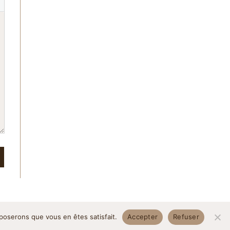
pposerons que vous en êtes satisfait.
Accepter
Refuser
itique de confidentialité