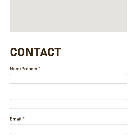
CONTACT
Contact
Nom/Prénom
*
Us
Email
*