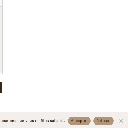
pposerons que vous en êtes satisfait.
Accepter
Refuser
itique de confidentialité