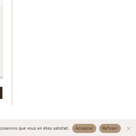
pposerons que vous en êtes satisfait.
Accepter
Refuser
itique de confidentialité