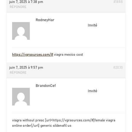
juin 7, 2025 à 7:38 pm
#1888
RÉPONDRE
RodneyHar
Invité
https://vgrsources.com/#
viagra mexico cost
juin 7, 2025 à 9:57 pm
#2030
RÉPONDRE
BrandonCef
Invité
viagra without presc [url=https://vgrsources.com/#]female viagra
online order[/url] generic sildenafil us