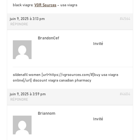
black viagra:
VGR Sources
– usa viagra
juin 9, 2025 à 3:13 pm
#4564
RÉPONDRE
BrandonCef
Invité
sildenafil women [url=https://vgrsources.com/#]buy usa viagra
online[/url] discount viagra canadian pharmacy
juin 9, 2025 à 3:59 pm
#4604
RÉPONDRE
Briannom
Invité