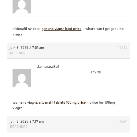
sildenafil nz cost:
generic viagra best price
– where can i get genuine
viagra
juin 8, 2025 à 7:01 am
#2594
RÉPONDRE
JameseaSef
Invité
womens viagra:
sildenafil tablets 100mg price
– price for 100mg
viagra
juin 8, 2025 à 7:19 am
#2611
RÉPONDRE