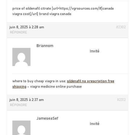
price of sildenafil citrate [url=https://vgrsources.com/#]canada
viagra cost[/url] brand viagra canada
juin 8, 2025 à 2:28 am
#2302
RÉPONDRE
Briannom
Invité
where to buy cheap viagra in usa:
sildenafil no prescription free
shipping
– viagra medicine online purchase
juin 8, 2025 à 2:37 am
#2312
RÉPONDRE
JameseaSef
Invité