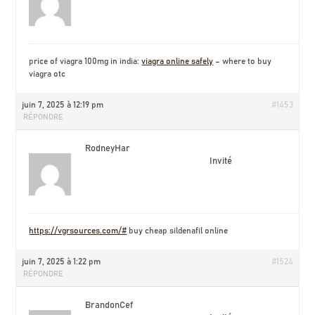
price of viagra 100mg in india:
viagra online safely
– where to buy
viagra otc
juin 7, 2025 à 12:19 pm
#1453
RÉPONDRE
RodneyHar
Invité
https://vgrsources.com/#
buy cheap sildenafil online
juin 7, 2025 à 1:22 pm
#1524
RÉPONDRE
BrandonCef