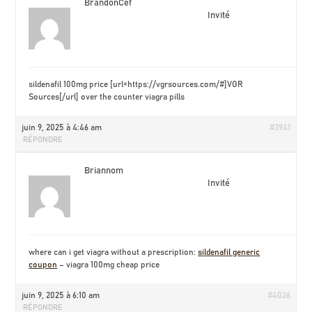
BrandonCef
Invité
sildenafil 100mg price [url=https://vgrsources.com/#]VGR
Sources[/url] over the counter viagra pills
juin 9, 2025 à 4:46 am
#3941
RÉPONDRE
Briannom
Invité
where can i get viagra without a prescription:
sildenafil generic
coupon
– viagra 100mg cheap price
juin 9, 2025 à 6:10 am
#4026
RÉPONDRE