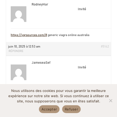
RodneyHar
Invité
https://vgrsources.com/#
generic viagra online australia
juin 10, 2025 à 12:53 am
#5142
RÉPONDRE
JameseaSef
Invité
Nous utilisons des cookies pour vous garantir la meilleure
viagra soft tabs canada:
women viagra price
– best viagra in india
expérience sur notre site web. Si vous continuez à utiliser ce
site, nous supposerons que vous en êtes satisfait.
juin 10, 2025 à 1:35 am
#5186
Accepter
Refuser
RÉPONDRE