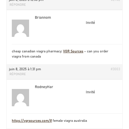
RÉPONDRE
Briannom
Invité
cheap canadian viagra pharmacy:
VGR Sources
– can you order
viagra from canada
juin 8, 2025 à 1:31 pm
#3003
RÉPONDRE
RodneyHar
Invité
https://vgrsources.com/#
female viagra australia