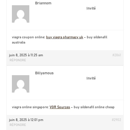
Briannom
Invité
viagra coupon online:
buy viagra pharmacy uk
– buy sildenafil
australia
juin 8, 2025 à 11:25 am
#2861
RÉPONDRE
Billyamous
Invité
viagra online singapore:
VGR Sources
– buy sildenafil online cheap
juin 8, 2025 à 12:01 pm
#2902
RÉPONDRE