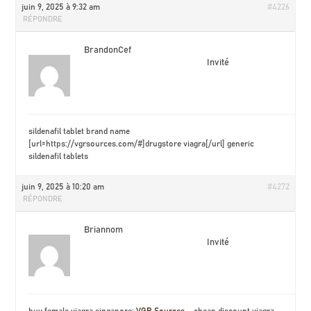
juin 9, 2025 à 9:32 am
#4226
RÉPONDRE
BrandonCef
Invité
sildenafil tablet brand name
[url=https://vgrsources.com/#]drugstore viagra[/url] generic
sildenafil tablets
juin 9, 2025 à 10:20 am
#4272
RÉPONDRE
Briannom
Invité