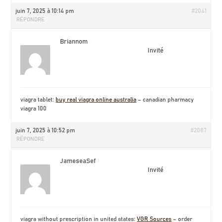
juin 7, 2025 à 10:14 pm
#2041
RÉPONDRE
Briannom
Invité
viagra tablet:
buy real viagra online australia
– canadian pharmacy
viagra 100
juin 7, 2025 à 10:52 pm
#2087
RÉPONDRE
JameseaSef
Invité
viagra without prescription in united states:
VGR Sources
– order