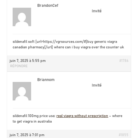
BrandonCef
Invité
sildenafil soft [url=https://vgrsources.com/#]buy generic viagra
canadian pharmacy[/url] where can i buy viagra over the counter uk
juin 7, 2025 à 5:55 pm
#1786
RÉPONDRE
Briannom
Invité
sildenafil 100mg price usa:
real viagra without prescription
– where
to get viagra in australia
juin 7, 2025 à 7:01 pm
#1855