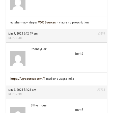
eu pharmacy viagra:
VGR Sources
– viagra no prescription
juin 9, 2025 à 12:49 am
#3699
RÉPONDRE
RodneyHar
Invité
https://vgrsources.com/#
medicine viagra india
juin 9, 2025 à 1:28 am
#3735
RÉPONDRE
Billyamous
Invité