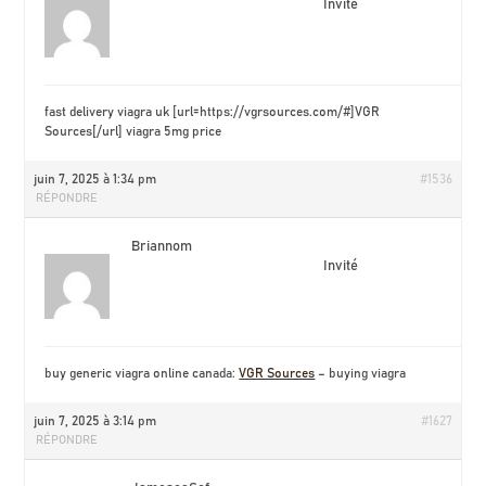
Invité
fast delivery viagra uk [url=https://vgrsources.com/#]VGR
Sources[/url] viagra 5mg price
juin 7, 2025 à 1:34 pm
#1536
RÉPONDRE
Briannom
Invité
buy generic viagra online canada:
VGR Sources
– buying viagra
juin 7, 2025 à 3:14 pm
#1627
RÉPONDRE