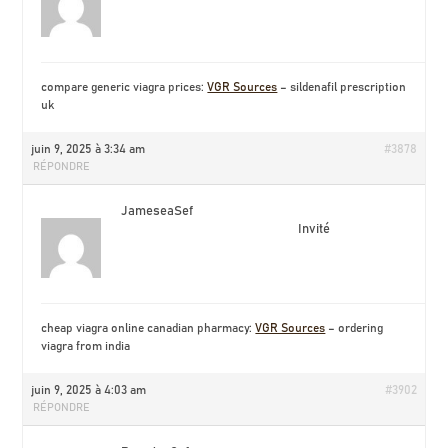
compare generic viagra prices:
VGR Sources
– sildenafil prescription
uk
juin 9, 2025 à 3:34 am
#3878
RÉPONDRE
JameseaSef
Invité
cheap viagra online canadian pharmacy:
VGR Sources
– ordering
viagra from india
juin 9, 2025 à 4:03 am
#3902
RÉPONDRE