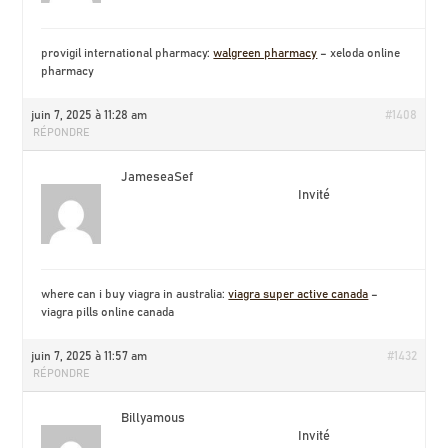
provigil international pharmacy:
walgreen pharmacy
– xeloda online
pharmacy
juin 7, 2025 à 11:28 am
#1408
RÉPONDRE
JameseaSef
Invité
where can i buy viagra in australia:
viagra super active canada
–
viagra pills online canada
juin 7, 2025 à 11:57 am
#1432
RÉPONDRE
Billyamous
Invité