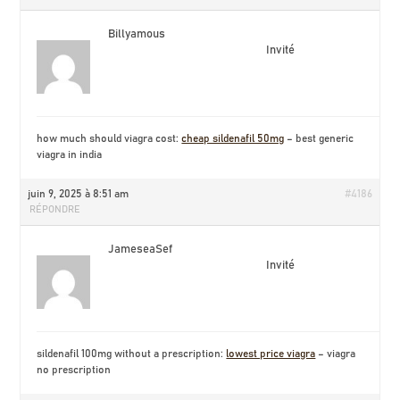
Billyamous
Invité
how much should viagra cost:
cheap sildenafil 50mg
– best generic
viagra in india
juin 9, 2025 à 8:51 am
#4186
RÉPONDRE
JameseaSef
Invité
sildenafil 100mg without a prescription:
lowest price viagra
– viagra
no prescription