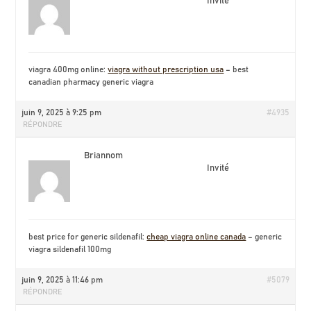
Invité
viagra 400mg online:
viagra without prescription usa
– best
canadian pharmacy generic viagra
juin 9, 2025 à 9:25 pm
#4935
RÉPONDRE
Briannom
Invité
best price for generic sildenafil:
cheap viagra online canada
– generic
viagra sildenafil 100mg
juin 9, 2025 à 11:46 pm
#5079
RÉPONDRE