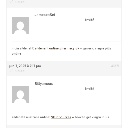
RÉPONDRE
JameseaSef
Invité
india sildenafil:
sildenafil online pharmacy uk
– generic viagra pills
online
juin 7, 2025 à 7:17 pm
#1871
RÉPONDRE
Billyamous
Invité
sildenafil australia online:
VGR Sources
– how to get viagra in us