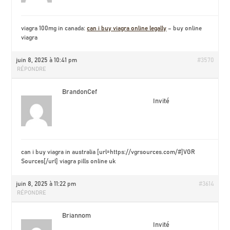
viagra 100mg in canada:
can i buy viagra online legally
– buy online
viagra
juin 8, 2025 à 10:41 pm
#3570
RÉPONDRE
BrandonCef
Invité
can i buy viagra in australia [url=https://vgrsources.com/#]VGR
Sources[/url] viagra pills online uk
juin 8, 2025 à 11:22 pm
#3614
RÉPONDRE
Briannom
Invité