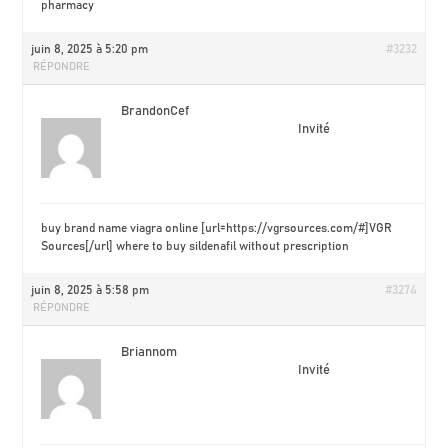
pharmacy
juin 8, 2025 à 5:20 pm
#3232
RÉPONDRE
BrandonCef
Invité
buy brand name viagra online [url=https://vgrsources.com/#]VGR
Sources[/url] where to buy sildenafil without prescription
juin 8, 2025 à 5:58 pm
#3274
RÉPONDRE
Briannom
Invité