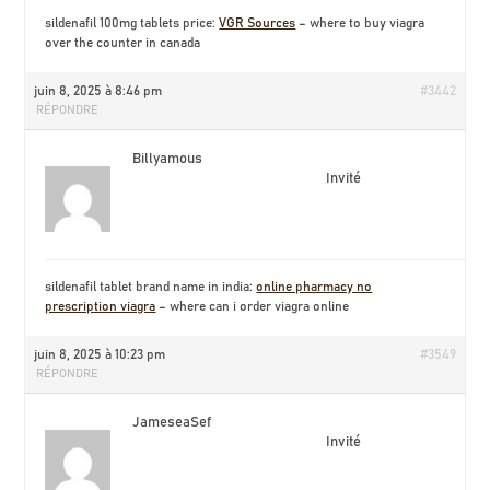
sildenafil 100mg tablets price:
VGR Sources
– where to buy viagra
over the counter in canada
juin 8, 2025 à 8:46 pm
#3442
RÉPONDRE
Billyamous
Invité
sildenafil tablet brand name in india:
online pharmacy no
prescription viagra
– where can i order viagra online
juin 8, 2025 à 10:23 pm
#3549
RÉPONDRE
JameseaSef
Invité