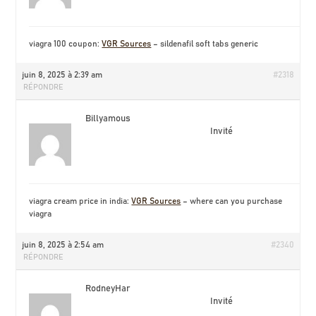
viagra 100 coupon:
VGR Sources
– sildenafil soft tabs generic
juin 8, 2025 à 2:39 am
#2318
RÉPONDRE
Billyamous
Invité
viagra cream price in india:
VGR Sources
– where can you purchase
viagra
juin 8, 2025 à 2:54 am
#2340
RÉPONDRE
RodneyHar
Invité