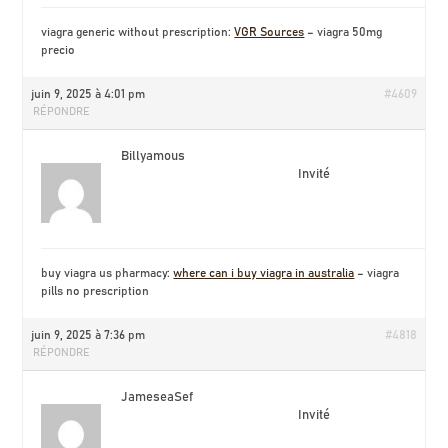
viagra generic without prescription:
VGR Sources
– viagra 50mg
precio
juin 9, 2025 à 4:01 pm
#4609
RÉPONDRE
Billyamous
Invité
buy viagra us pharmacy:
where can i buy viagra in australia
– viagra
pills no prescription
juin 9, 2025 à 7:36 pm
#4818
RÉPONDRE
JameseaSef
Invité