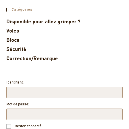
Catégories
Disponible pour allez grimper ?
Voies
Blocs
Sécurité
Correction/Remarque
Identifiant:
Mot de passe:
Rester connecté