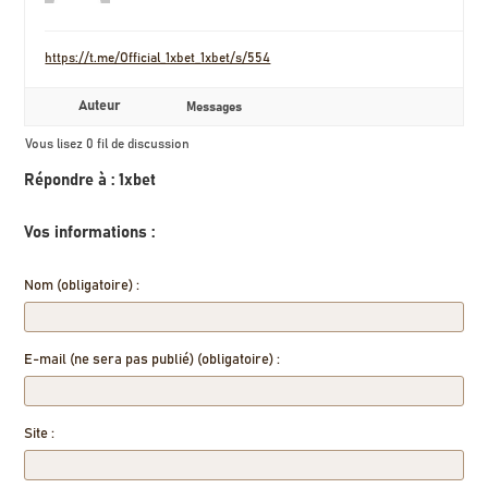
https://t.me/Official_1xbet_1xbet/s/554
Auteur
Messages
Vous lisez 0 fil de discussion
Répondre à : 1xbet
Vos informations :
Nom (obligatoire) :
E-mail (ne sera pas publié) (obligatoire) :
Site :