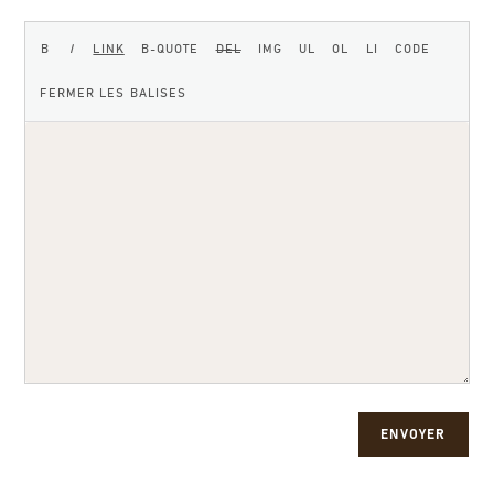
ENVOYER