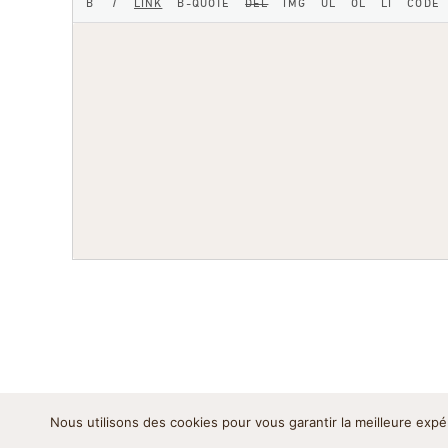
Nous utilisons des cookies pour vous garantir la meilleure expé
Mentions légales