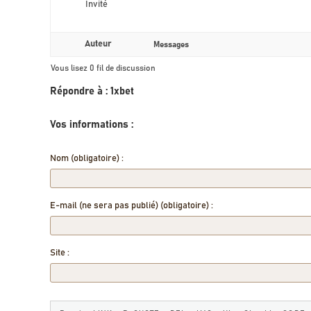
Invité
Auteur
Messages
Vous lisez 0 fil de discussion
Répondre à : 1xbet
Vos informations :
Nom (obligatoire) :
E-mail (ne sera pas publié) (obligatoire) :
Site :