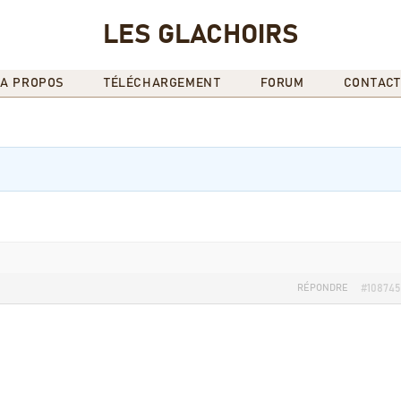
LES GLACHOIRS
A PROPOS
TÉLÉCHARGEMENT
FORUM
CONTACT
RÉPONDRE
#108745