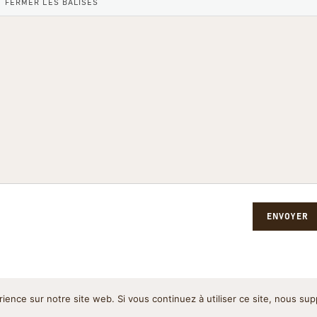
ENVOYER
rience sur notre site web. Si vous continuez à utiliser ce site, nous su
Politique de cookies
Pol