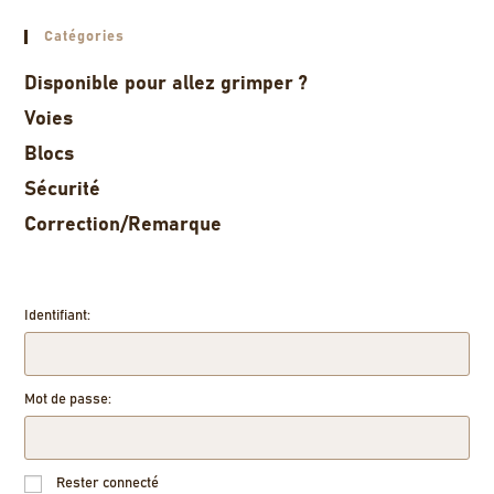
Catégories
Disponible pour allez grimper ?
Voies
Blocs
Sécurité
Correction/Remarque
Identifiant:
Mot de passe:
Rester connecté