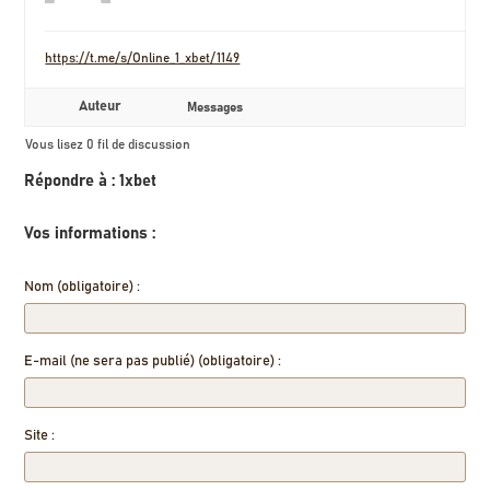
https://t.me/s/Online_1_xbet/1149
Auteur
Messages
Vous lisez 0 fil de discussion
Répondre à : 1xbet
Vos informations :
Nom (obligatoire) :
E-mail (ne sera pas publié) (obligatoire) :
Site :