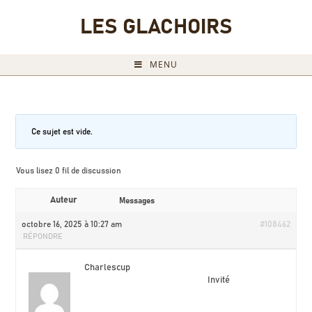
LES GLACHOIRS
MENU
Ce sujet est vide.
Vous lisez 0 fil de discussion
Auteur
Messages
octobre 16, 2025 à 10:27 am
#108462
RÉPONDRE
Charlescup
Invité