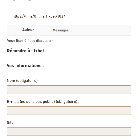
https://t.me/Online_1_xbet/3027
Auteur
Messages
Vous lisez 0 fil de discussion
Répondre à : 1xbet
Vos informations :
Nom (obligatoire) :
E-mail (ne sera pas publié) (obligatoire) :
Site :