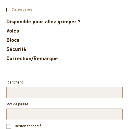
Catégories
Disponible pour allez grimper ?
Voies
Blocs
Sécurité
Correction/Remarque
Identifiant:
Mot de passe:
Rester connecté