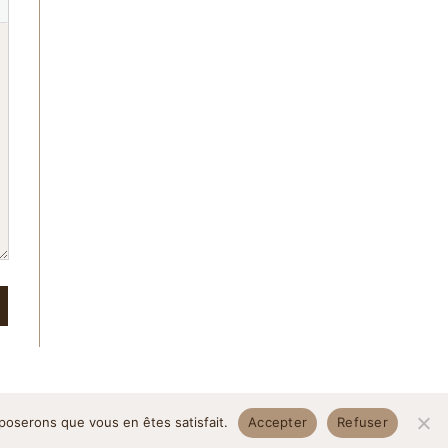
pposerons que vous en êtes satisfait.
Accepter
Refuser
itique de confidentialité