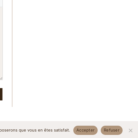
pposerons que vous en êtes satisfait.
Accepter
Refuser
itique de confidentialité