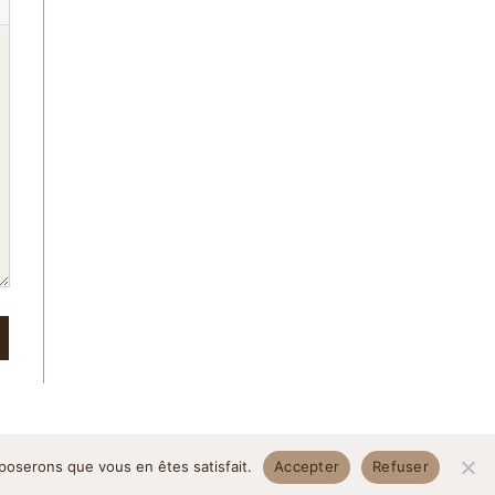
pposerons que vous en êtes satisfait.
Accepter
Refuser
itique de confidentialité