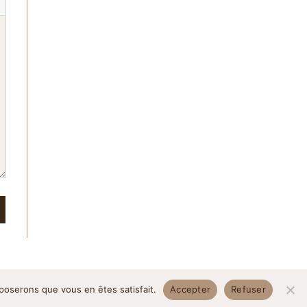
pposerons que vous en êtes satisfait.
Accepter
Refuser
itique de confidentialité