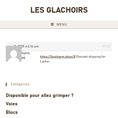
LES GLACHOIRS
MENU
juin 11, 2025 à 6:34 pm
#7333
JamesRhymn
https://lipipharm.shop/#
Discreet shipping for
Invité
Lipitor
Catégories
Disponible pour allez grimper ?
Voies
Blocs