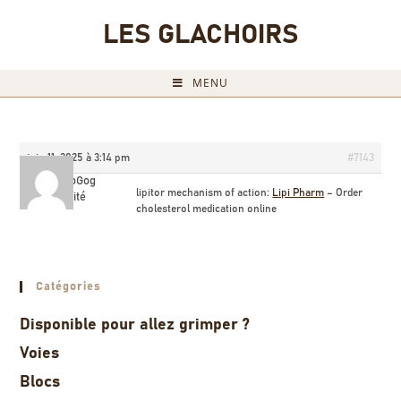
LES GLACHOIRS
MENU
juin 11, 2025 à 3:14 pm
#7143
AlfonsoGog
lipitor mechanism of action:
Lipi Pharm
– Order
Invité
cholesterol medication online
Catégories
Disponible pour allez grimper ?
Voies
Blocs