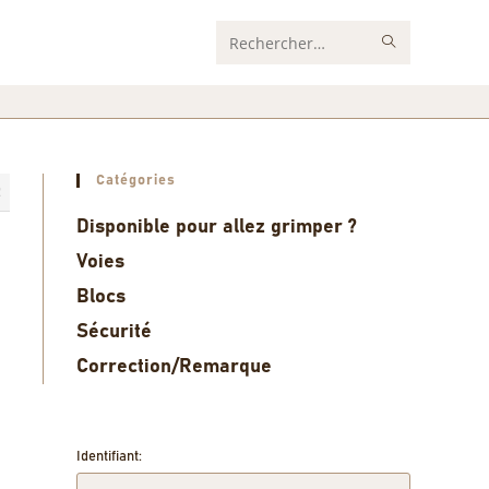
Rechercher
sur
ce
site
Catégories
2
Disponible pour allez grimper ?
Voies
Blocs
Sécurité
Correction/Remarque
Identifiant: