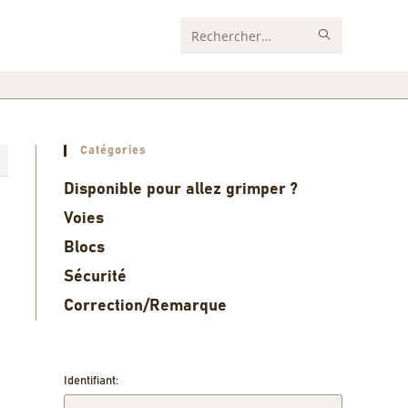
Rechercher
sur
ce
site
Catégories
5
Disponible pour allez grimper ?
Voies
Blocs
Sécurité
Correction/Remarque
Identifiant: