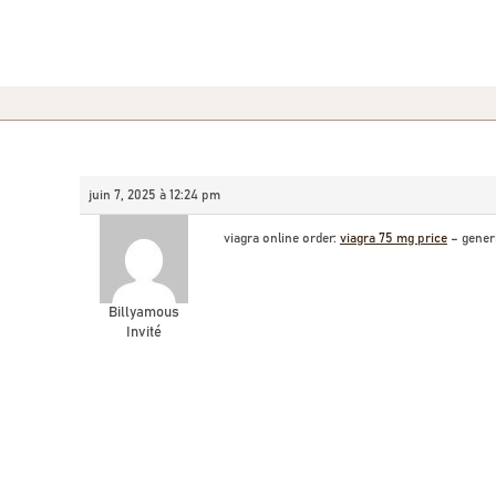
juin 7, 2025 à 12:24 pm
viagra online order:
viagra 75 mg price
– generi
Billyamous
Invité