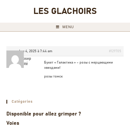
LES GLACHOIRS
MENU
novembre 4, 2025 à 7:44 am
#129705
Jerryupsep
Букет « Галактика » – розы с мерцающими
Invité
звездами!
розы томск
Catégories
Disponible pour allez grimper ?
Voies