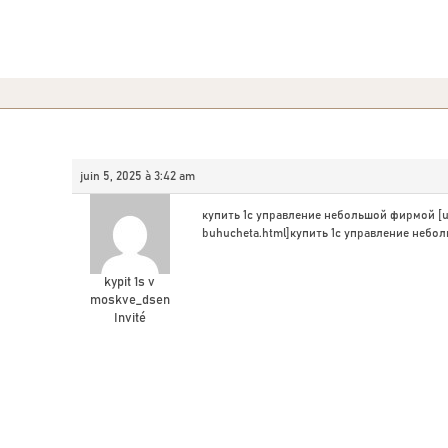
juin 5, 2025 à 3:42 am
купить 1с управление небольшой фирмой [ur
buhucheta.html]купить 1с управление небол
kypit 1s v
moskve_dsen
Invité