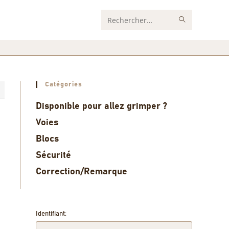
Rechercher
sur
ce
site
Catégories
5
Disponible pour allez grimper ?
Voies
Blocs
Sécurité
Correction/Remarque
Identifiant: