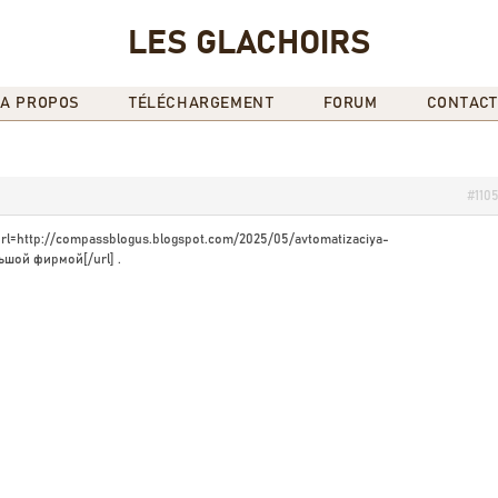
LES GLACHOIRS
A PROPOS
TÉLÉCHARGEMENT
FORUM
CONTACT
#110
l=http://compassblogus.blogspot.com/2025/05/avtomatizaciya-
ьшой фирмой[/url] .