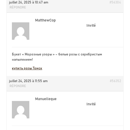
juillet 24, 2025 à 10:47 am
#56304
RÉPONDRE
MatthewCop
Invité
Букет « Морозные узоры » – белые розы с серебристым
напылением!
купить розы Томск
juillet 24, 2025 à 11:55 am
#56352
RÉPONDRE
Manuelleque
Invité