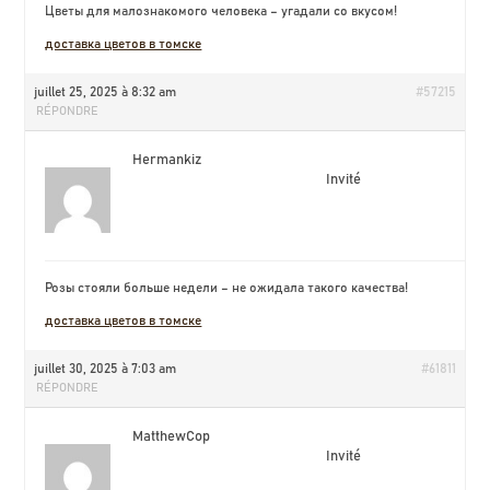
Цветы для малознакомого человека – угадали со вкусом!
доставка цветов в томске
juillet 25, 2025 à 8:32 am
#57215
RÉPONDRE
Hermankiz
Invité
Розы стояли больше недели – не ожидала такого качества!
доставка цветов в томске
juillet 30, 2025 à 7:03 am
#61811
RÉPONDRE
MatthewCop
Invité