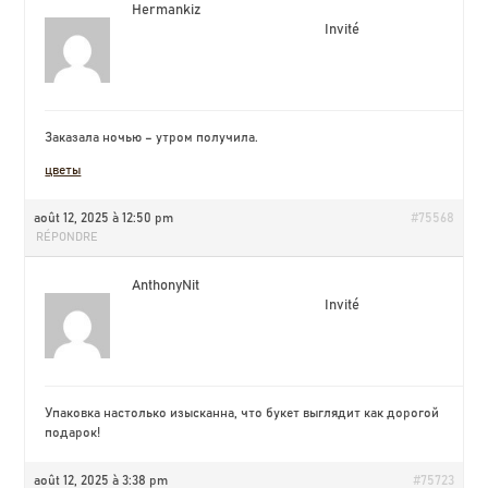
Hermankiz
Invité
Заказала ночью – утром получила.
цветы
août 12, 2025 à 12:50 pm
#75568
RÉPONDRE
AnthonyNit
Invité
Упаковка настолько изысканна, что букет выглядит как дорогой
подарок!
août 12, 2025 à 3:38 pm
#75723