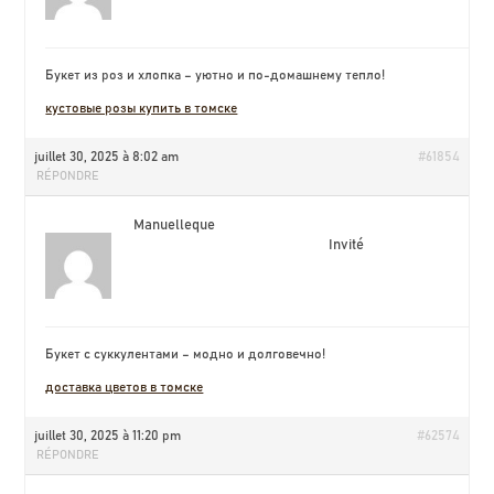
Букет из роз и хлопка – уютно и по-домашнему тепло!
кустовые розы купить в томске
juillet 30, 2025 à 8:02 am
#61854
RÉPONDRE
Manuelleque
Invité
Букет с суккулентами – модно и долговечно!
доставка цветов в томске
juillet 30, 2025 à 11:20 pm
#62574
RÉPONDRE