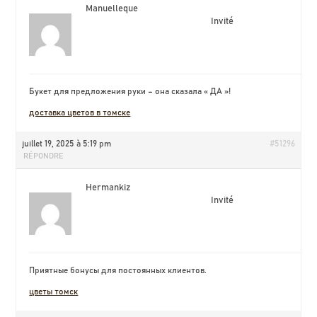
Manuelleque
Invité
Букет для предложения руки – она сказала « ДА »!
доставка цветов в томске
juillet 19, 2025 à 5:19 pm
#51296
RÉPONDRE
Hermankiz
Invité
Приятные бонусы для постоянных клиентов.
цветы томск