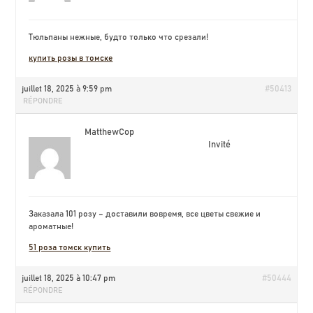
Тюльпаны нежные, будто только что срезали!
купить розы в томске
juillet 18, 2025 à 9:59 pm
#50413
RÉPONDRE
MatthewCop
Invité
Заказала 101 розу – доставили вовремя, все цветы свежие и
ароматные!
51 роза томск купить
juillet 18, 2025 à 10:47 pm
#50444
RÉPONDRE