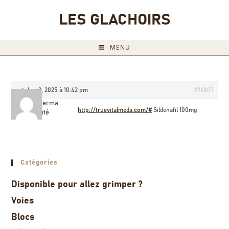
LES GLACHOIRS
MENU
octobre 3, 2025 à 10:42 pm
#96807
Williamserma
http://truevitalmeds.com/#
Sildenafil 100mg
Invité
Catégories
Disponible pour allez grimper ?
Voies
Blocs