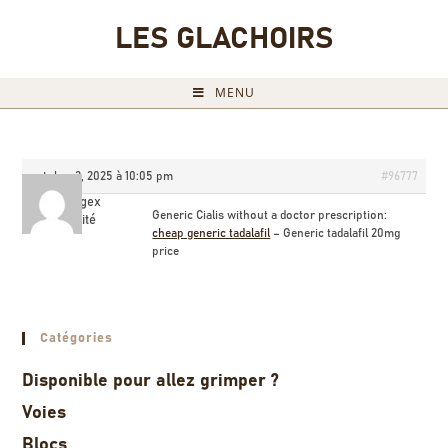
LES GLACHOIRS
MENU
octobre 3, 2025 à 10:05 pm
#96777
Brucegex
Generic Cialis without a doctor prescription:
Invité
cheap generic tadalafil
– Generic tadalafil 20mg
price
Catégories
Disponible pour allez grimper ?
Voies
Blocs