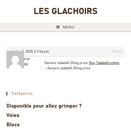
LES GLACHOIRS
MENU
octobre 3, 2025 à 7:46 pm
#96671
Martinrof
Generic tadalafil 20mg price:
Buy Tadalafil online
Invité
– Generic tadalafil 20mg price
Catégories
Disponible pour allez grimper ?
Voies
Blocs