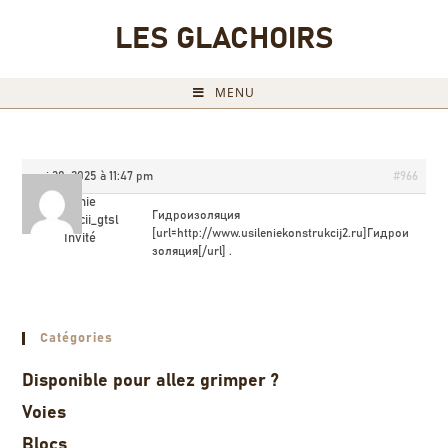
LES GLACHOIRS
MENU
mai 30, 2025 à 11:47 pm
#966
Ysilenie
Гидроизоляция
konstrykcii_gtsl
[url=http://www.usileniekonstrukcij2.ru]Гидрои
Invité
золяция[/url] .
Catégories
Disponible pour allez grimper ?
Voies
Blocs