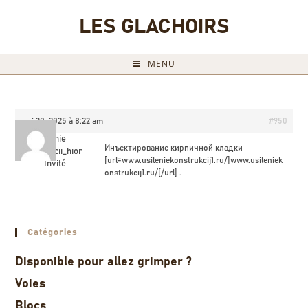
LES GLACHOIRS
MENU
mai 30, 2025 à 8:22 am
#950
Ysilenie
Инъектирование кирпичной кладки
konstrykcii_hior
[url=www.usileniekonstrukcij1.ru/]www.usileniek
Invité
onstrukcij1.ru/[/url] .
Catégories
Disponible pour allez grimper ?
Voies
Blocs