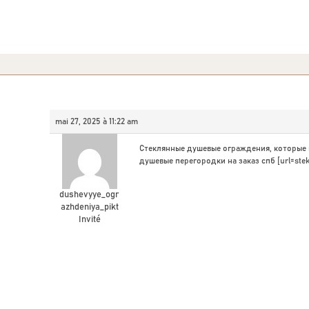
mai 27, 2025 à 11:22 am
Стеклянные душевые ограждения, которые
душевые перегородки на заказ спб [url=steklo
dushevyye_ogr
azhdeniya_pikt
Invité