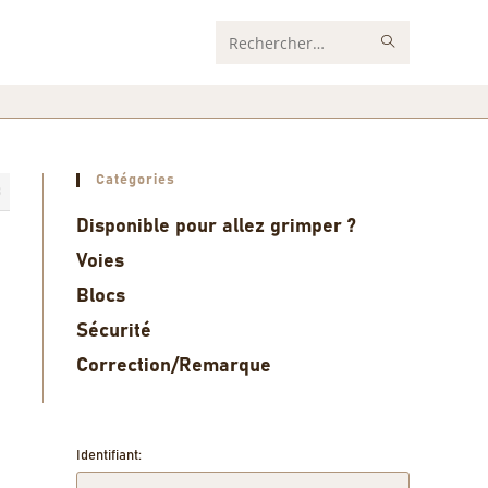
Rechercher
sur
ce
site
Catégories
3
Disponible pour allez grimper ?
Voies
Blocs
Sécurité
Correction/Remarque
Identifiant: