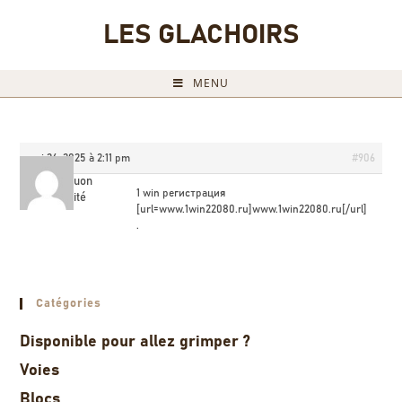
LES GLACHOIRS
MENU
mai 26, 2025 à 2:11 pm
#906
1win_nuon
1 win регистрация
Invité
[url=www.1win22080.ru]www.1win22080.ru[/url]
.
Catégories
Disponible pour allez grimper ?
Voies
Blocs