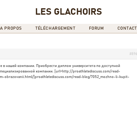
LES GLACHOIRS
A PROPOS
TÉLÉCHARGEMENT
FORUM
CONTACT
#89
е в нашей компании. Приобрести диплом университета по доступной
ециализированной компании. [url=http://proathletediscuss.com/read-
m-obrazovanii.html/]proathletediscuss.com/read-blog/7052_mozhno-li-kupit-