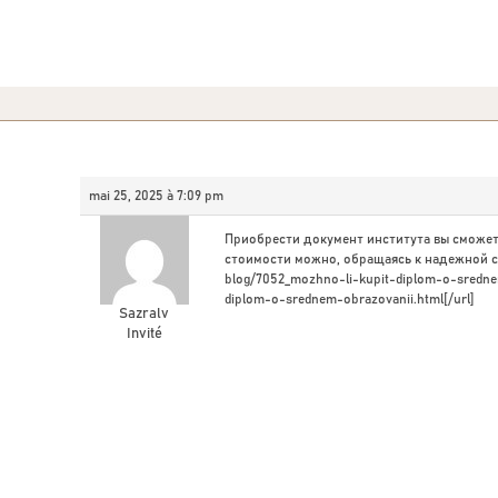
mai 25, 2025 à 7:09 pm
Приобрести документ института вы сможет
стоимости можно, обращаясь к надежной сп
blog/7052_mozhno-li-kupit-diplom-o-sredne
diplom-o-srednem-obrazovanii.html[/url]
Sazralv
Invité