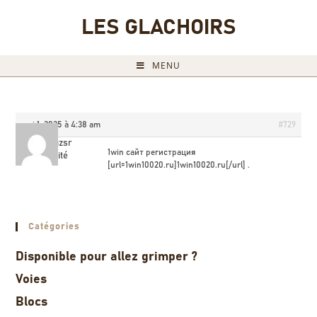
LES GLACHOIRS
MENU
mai 1, 2025 à 4:38 am
#729
1win_uzsr
1win сайт регистрация
Invité
[url=1win10020.ru]1win10020.ru[/url] .
Catégories
Disponible pour allez grimper ?
Voies
Blocs