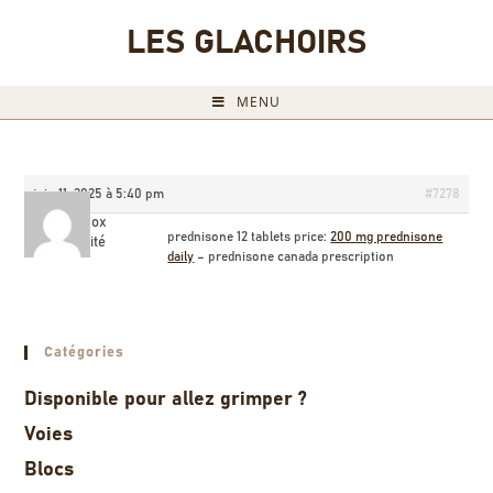
LES GLACHOIRS
MENU
juin 11, 2025 à 5:40 pm
#7278
Billysox
prednisone 12 tablets price:
200 mg prednisone
Invité
daily
– prednisone canada prescription
Catégories
Disponible pour allez grimper ?
Voies
Blocs