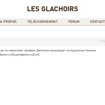
LES GLACHOIRS
A PROPOS
TÉLÉCHARGEMENT
FORUM
CONTACT
#71
ии по невысоким тарифам. Дипломы производят на подлинных бланках
plom.ru/]kupitediplom.ru[/url]