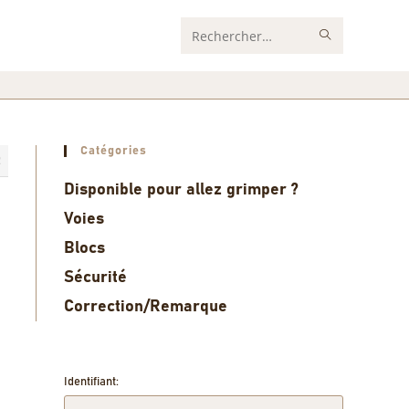
Rechercher
sur
ce
site
Catégories
2
Disponible pour allez grimper ?
Voies
Blocs
Sécurité
Correction/Remarque
Identifiant: