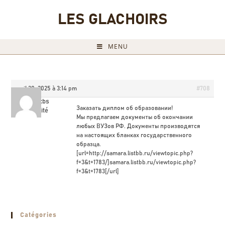
LES GLACHOIRS
MENU
avril 30, 2025 à 3:14 pm
#708
Mazrcbs
Заказать диплом об образовании!
Invité
Мы предлагаем документы об окончании
любых ВУЗов РФ. Документы производятся
на настоящих бланках государственного
образца.
[url=http://samara.listbb.ru/viewtopic.php?
f=3&t=1783/]samara.listbb.ru/viewtopic.php?
f=3&t=1783[/url]
Catégories