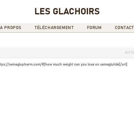
LES GLACHOIRS
A PROPOS
TÉLÉCHARGEMENT
FORUM
CONTACT
#697
=https://semaglupharm.com/#]how much weight can you lose on semaglutide[/url]