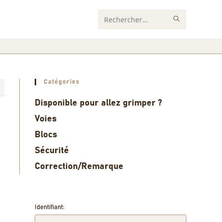
Rechercher
sur
ce
site
Catégories
0
Disponible pour allez grimper ?
Voies
Blocs
Sécurité
Correction/Remarque
Identifiant: