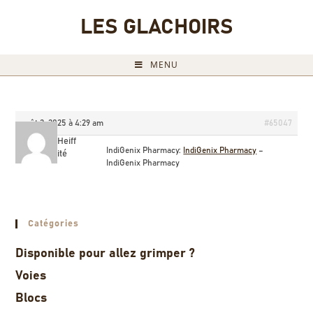
LES GLACHOIRS
MENU
août 2, 2025 à 4:29 am
#65047
SamuelHeiff
IndiGenix Pharmacy:
IndiGenix Pharmacy
–
Invité
IndiGenix Pharmacy
Catégories
Disponible pour allez grimper ?
Voies
Blocs