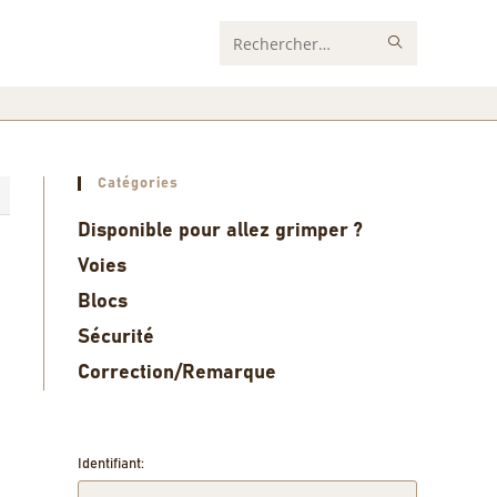
Rechercher
sur
ce
site
Catégories
8
Disponible pour allez grimper ?
Voies
Blocs
Sécurité
Correction/Remarque
Identifiant: