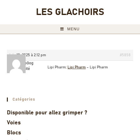
LES GLACHOIRS
MENU
juin 10, 2025 à 2:12 pm
#5858
AlfonsoGog
Lipi Pharm:
Lipi Pharm
– Lipi Pharm
Invité
Catégories
Disponible pour allez grimper ?
Voies
Blocs