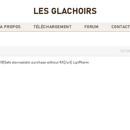
LES GLACHOIRS
A PROPOS
TÉLÉCHARGEMENT
FORUM
CONTACT
#575
op/#]Safe atorvastatin purchase without RX[/url] LipiPharm