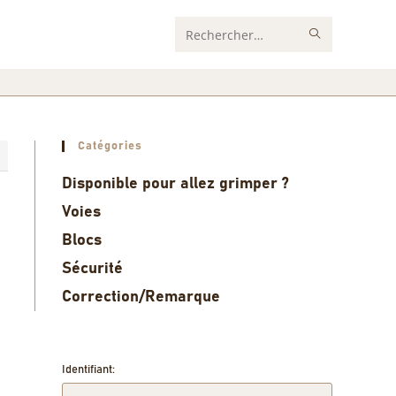
Rechercher
sur
ce
site
Catégories
8
Disponible pour allez grimper ?
Voies
Blocs
Sécurité
Correction/Remarque
Identifiant: