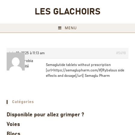
LES GLACHOIRS
MENU
juin 10, 2025 à 11:13 am
#5698
Albertorobia
Semaglutide tablets without prescription
Invité
[url=https://semaglupharm.com/#]Rybelsus side
effects and dosage[/url] Semaglu Pharm
Catégories
Disponible pour allez grimper ?
Voies
Blocs