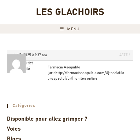
LES GLACHOIRS
MENU
juillet 7, 2025 à 1:37 am
#37714
DanielUtict
Farmacia Asequible
Invité
[url=http://farmaciaasequible.com/#]tadalafilo
prospecto[/url] loniten online
Catégories
Disponible pour allez grimper ?
Voies
Blocs