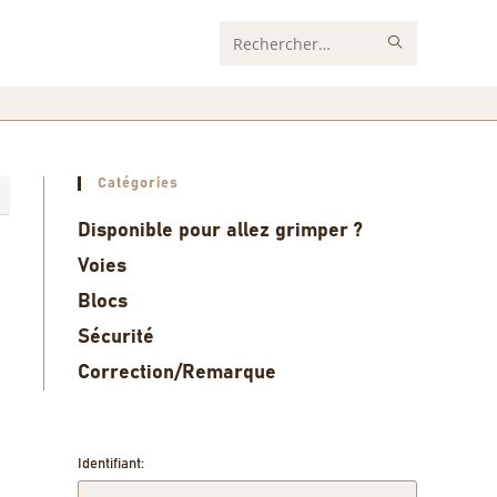
Rechercher
sur
ce
site
Catégories
8
Disponible pour allez grimper ?
Voies
Blocs
Sécurité
Correction/Remarque
Identifiant: