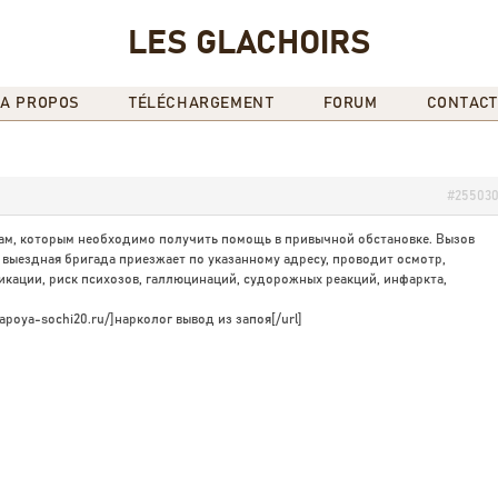
LES GLACHOIRS
A PROPOS
TÉLÉCHARGEMENT
FORUM
CONTACT
#25503
ам, которым необходимо получить помощь в привычной обстановке. Вызов
: выездная бригада приезжает по указанному адресу, проводит осмотр,
сикации, риск психозов, галлюцинаций, судорожных реакций, инфаркта,
zapoya-sochi20.ru/]нарколог вывод из запоя[/url]