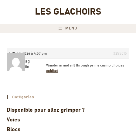
LES GLACHOIRS
MENU
juillet 7, 2026 à 4:57 pm
#255015
Robinjag
Wander in and sift through prime casino choices
Invité
coldbet
Catégories
Disponible pour allez grimper ?
Voies
Blocs