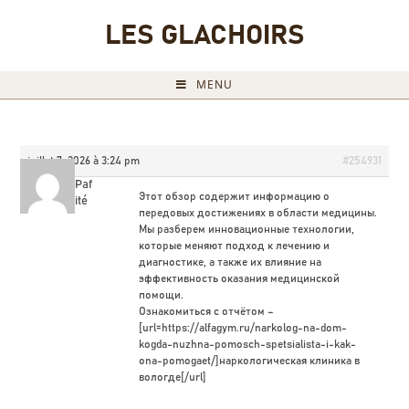
LES GLACHOIRS
MENU
juillet 7, 2026 à 3:24 pm
#254931
HiramPaf
Этот обзор содержит информацию о
Invité
передовых достижениях в области медицины.
Мы разберем инновационные технологии,
которые меняют подход к лечению и
диагностике, а также их влияние на
эффективность оказания медицинской
помощи.
Ознакомиться с отчётом –
[url=https://alfagym.ru/narkolog-na-dom-
kogda-nuzhna-pomosch-spetsialista-i-kak-
ona-pomogaet/]наркологическая клиника в
вологде[/url]