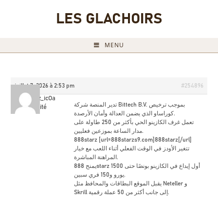
LES GLACHOIRS
MENU
juillet 7, 2026 à 2:53 pm
#254896
888starz_icOa
تدير المنصة شركة Bittech B.V. بموجب ترخيص
Invité
كوراساو الذي يضمن العدالة وأمان الأرصدة.
تعمل غرف الكازينو الحي بأكثر من 250 طاولة على
مدار الساعة بموزعين فعليين.
888starz [url=888starzs9.com]888starz[/url]
تتغير الأودز في الوقت الفعلي أثناء اللعب مع خيار
المراهنة المباشرة.
يمنح 888starz أول إيداع في الكازينو بونصًا حتى 1500
يورو و150 فري سبين.
يقبل الموقع البطاقات والمحافظ مثل Neteller و
Skrill إلى جانب أكثر من 50 عملة رقمية.