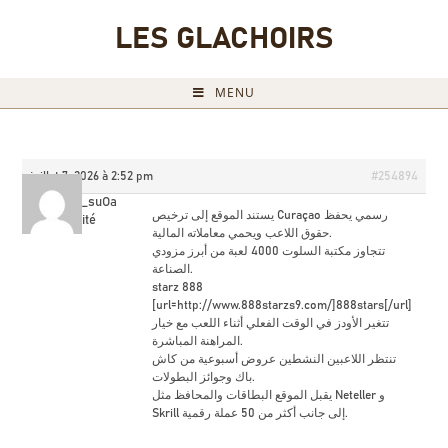
LES GLACHOIRS
MENU
juillet 7, 2026 à 2:52 pm
#254894
888starz_suOa
يستند الموقع إلى ترخيص Curaçao رسمي يحفظ
Invité
حقوق اللاعب ويحمي معاملاته المالية.
تتجاوز مكتبة السلوت 4000 لعبة من أبرز مزودي
الصناعة.
starz 888
[url=http://www.888starzs9.com/]888stars[/url]
تتغير الأودز في الوقت الفعلي أثناء اللعب مع خيار
المراهنة المباشرة.
تنتظر اللاعبين النشطين عروض أسبوعية من كاش
باك وجوائز البطولات.
يقبل الموقع البطاقات والمحافظ مثل Neteller و
Skrill إلى جانب أكثر من 50 عملة رقمية.