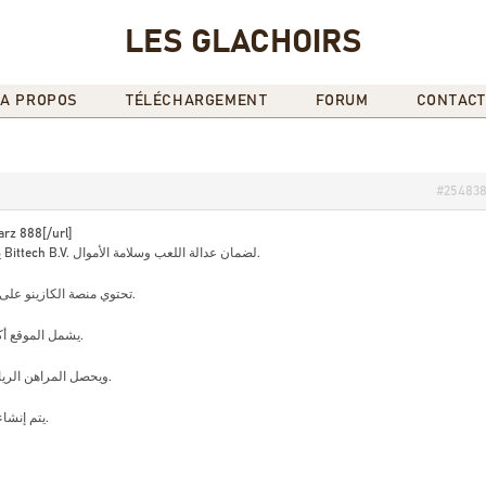
LES GLACHOIRS
A PROPOS
TÉLÉCHARGEMENT
FORUM
CONTACT
#25483
rz 888[/url]
يعتمد الموقع على ترخيص كوراساو الممنوح لشركة Bittech B.V. لضمان عدالة اللعب وسلامة الأموال.
تحتوي منصة الكازينو على ما يزيد عن 4000 لعبة سلوت من مطورين عالميين.
يشمل الموقع أكثر من 35 فئة رياضية تتابع كبرى الأحداث في العالم.
ويحصل المراهن الرياضي على مكافأة 100% حتى 100 يورو عند أول إيداع.
يتم إنشاء حساب جديد عبر الهاتف أو البريد خلال دقائق قليلة.