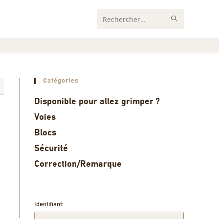
Rechercher
sur
ce
site
Catégories
8
Disponible pour allez grimper ?
Voies
Blocs
Sécurité
Correction/Remarque
Identifiant: