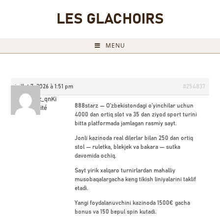
LES GLACHOIRS
MENU
juillet 7, 2026 à 1:51 pm
#254837
888starz_qnKi
888starz — O’zbekistondagi o’yinchilar uchun
Invité
4000 dan ortiq slot va 35 dan ziyod sport turini
bitta platformada jamlagan rasmiy sayt.
Jonli kazinoda real dilerlar bilan 250 dan ortiq
stol — ruletka, blekjek va bakara — sutka
davomida ochiq.
Sayt yirik xalqaro turnirlardan mahalliy
musobaqalargacha keng tikish liniyalarini taklif
etadi.
Yangi foydalanuvchini kazinoda 1500€ gacha
bonus va 150 bepul spin kutadi.