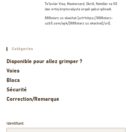
To’lovlar Visa, Mastercard, Skrill, Neteller va 50
dan ortiq kriptovalyuta orqali qabul qilinadi.
888starz uz skachat [url=https://888starz-
uzb5.com/apk/]888starz uz skachat[/url].
Catégories
Disponible pour allez grimper ?
Voies
Blocs
Sécurité
Correction/Remarque
Identifiant: