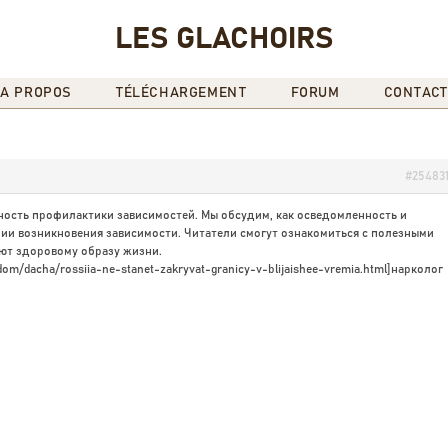
LES GLACHOIRS
A PROPOS
TÉLÉCHARGEMENT
FORUM
CONTACT
#25483
ность профилактики зависимостей. Мы обсудим, как осведомленность и
ии возникновения зависимости. Читатели смогут ознакомиться с полезными
уют здоровому образу жизни.
dom/dacha/rossiia-ne-stanet-zakryvat-granicy-v-blijaishee-vremia.html]нарколог