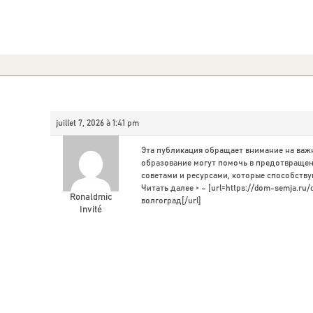
juillet 7, 2026 à 1:41 pm
Эта публикация обращает внимание на важ
образование могут помочь в предотвращен
советами и ресурсами, которые способств
Читать далее > – [url=https://dom-semja.ru/
Ronaldmic
волгоград[/url]
Invité